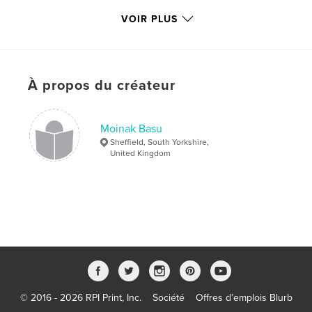
Mots-clés
VOIR PLUS
,
,
,
United Kingdom
Photography
Architecture
Landscape
,
Britain
,
England
,
Art
À propos du créateur
Moinak Basu
Sheffield, South Yorkshire,
United Kingdom
© 2016 - 2026 RPI Print, Inc.
Société
Offres d’emplois Blurb