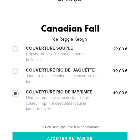
Canadian Fall
de
Reggie Keogh
COUVERTURE SOUPLE
29,00 €
Couverture flexible laminée haute
brillance
COUVERTURE RIGIDE, JAQUETTE
39,00 €
Jaquette pleine couleur sur couverture en
lin
COUVERTURE RIGIDE IMPRIMÉE
40,00 €
Livre cartonné avec un design pleine
couleur imprimé directement sur la
jaquette rigide
La TVA sera ajoutée à la commande.