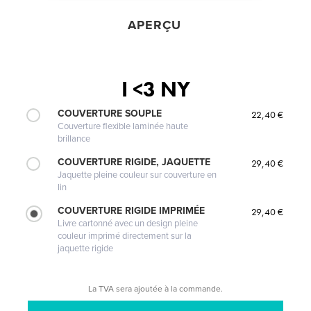
APERÇU
I <3 NY
COUVERTURE SOUPLE
22,40 €
Couverture flexible laminée haute
brillance
COUVERTURE RIGIDE, JAQUETTE
29,40 €
Jaquette pleine couleur sur couverture en
lin
COUVERTURE RIGIDE IMPRIMÉE
29,40 €
Livre cartonné avec un design pleine
couleur imprimé directement sur la
jaquette rigide
La TVA sera ajoutée à la commande.