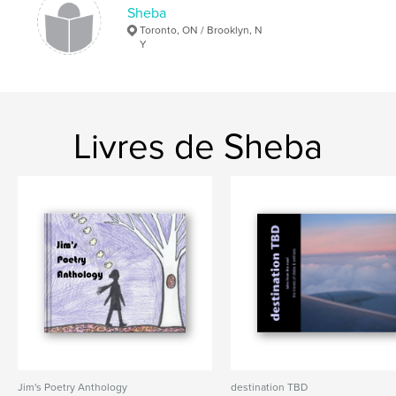
Sheba
Toronto, ON / Brooklyn, N
Y
Livres de Sheba
Jim's Poetry Anthology
destination TBD