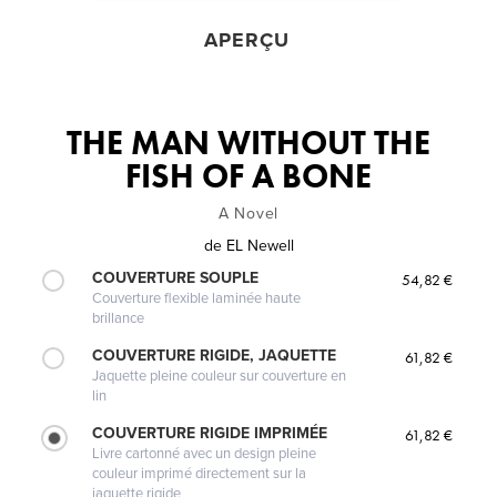
APERÇU
THE MAN WITHOUT THE
FISH OF A BONE
A Novel
de
EL Newell
COUVERTURE SOUPLE
54,82 €
Couverture flexible laminée haute
brillance
COUVERTURE RIGIDE, JAQUETTE
61,82 €
Jaquette pleine couleur sur couverture en
lin
COUVERTURE RIGIDE IMPRIMÉE
61,82 €
Livre cartonné avec un design pleine
couleur imprimé directement sur la
jaquette rigide