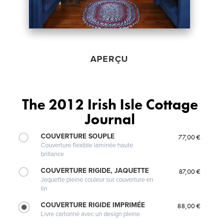
APERÇU
The 2012 Irish Isle Cottage
Journal
COUVERTURE SOUPLE
77,00 €
Couverture flexible laminée haute
brillance
COUVERTURE RIGIDE, JAQUETTE
87,00 €
Jaquette pleine couleur sur couverture en
lin
COUVERTURE RIGIDE IMPRIMÉE
88,00 €
Livre cartonné avec un design pleine