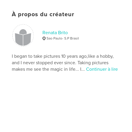
Date de publication:
oct 21, 2011
À propos du créateur
Langue
English
Mots-clés
Renata Brito
,
,
,
,
Poetry
tales
nature
photography
Sao Paulo- S.P Brasil
street
I began to take pictures 10 years ago,like a hobby,
and I never stopped ever since. Taking pictures
makes me see the magic in life... I...
Continuer à lire