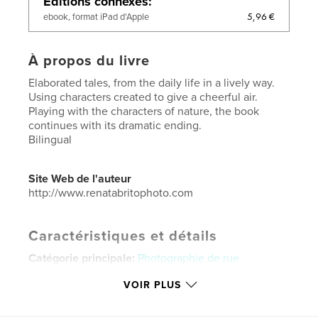
Éditions connexes
5,96 €
ebook, format iPad d'Apple
À propos du livre
Elaborated tales, from the daily life in a lively way.
Using characters created to give a cheerful air.
Playing with the characters of nature, the book
continues with its dramatic ending.
Bilingual
Site Web de l'auteur
http://www.renatabritophoto.com
Caractéristiques et détails
Catégorie principale:
Photographie de rue
Catégories supplémentaires
Poésie
,
Littérature
VOIR PLUS
Format choisi:
Format paysage, 25×20 cm
# de pages:
80