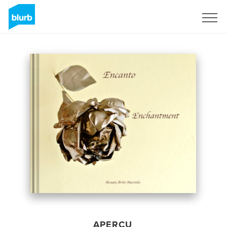
S'inscrire
APERÇU