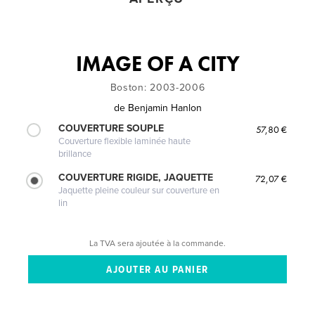
IMAGE OF A CITY
Boston: 2003-2006
de
Benjamin Hanlon
COUVERTURE SOUPLE
57,80 €
Couverture flexible laminée haute
brillance
COUVERTURE RIGIDE, JAQUETTE
72,07 €
Jaquette pleine couleur sur couverture en
lin
La TVA sera ajoutée à la commande.