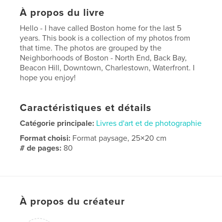
À propos du livre
Hello - I have called Boston home for the last 5
years. This book is a collection of my photos from
that time. The photos are grouped by the
Neighborhoods of Boston - North End, Back Bay,
Beacon Hill, Downtown, Charlestown, Waterfront. I
hope you enjoy!
Caractéristiques et détails
Catégorie principale:
Livres d'art et de photographie
Format choisi:
Format paysage, 25×20 cm
# de pages:
80
Date de publication:
nov 21, 2006
Mots-clés
,
,
,
New England
Boston
Photography
À propos du créateur
,
Photos
Travel