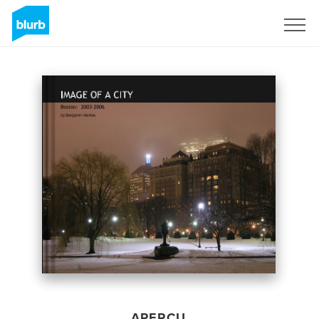
S'inscrire
APERÇU