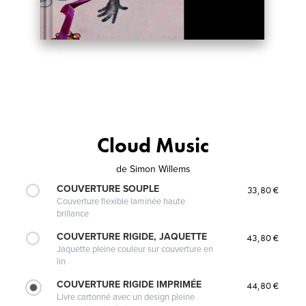
Cloud Music
de
Simon Willems
COUVERTURE SOUPLE
33,80 €
Couverture flexible laminée haute
brillance
COUVERTURE RIGIDE, JAQUETTE
43,80 €
Jaquette pleine couleur sur couverture en
lin
COUVERTURE RIGIDE IMPRIMÉE
44,80 €
Livre cartonné avec un design pleine