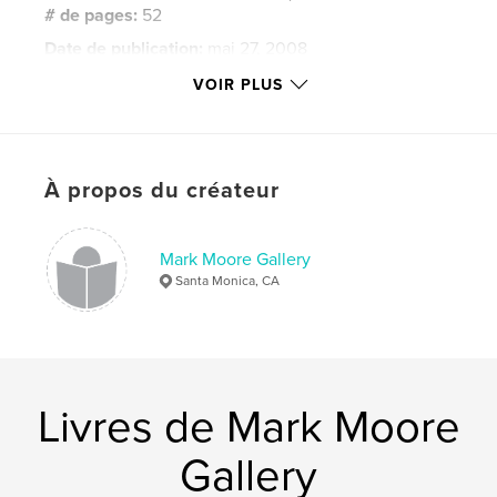
# de pages:
52
Date de publication:
mai 27, 2008
Mots-clés
VOIR PLUS
,
,
Mark Moore Gallery
Simon Willems
Cloud Music
,
Contemporary Art
,
Painting
À propos du créateur
Mark Moore Gallery
Santa Monica, CA
Livres de Mark Moore
Gallery