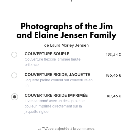
Photographs of the Jim
and Elaine Jensen Family
de
Laura Morley Jensen
COUVERTURE SOUPLE
193,54 €
Couverture flexible laminée haute
brillance
COUVERTURE RIGIDE, JAQUETTE
186,46 €
Jaquette pleine couleur sur couverture en
lin
COUVERTURE RIGIDE IMPRIMÉE
187,46 €
Livre cartonné avec un design pleine
couleur imprimé directement sur la
jaquette rigide
La TVA sera ajoutée à la commande.