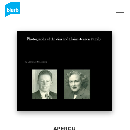
S'inscrire
APERÇU