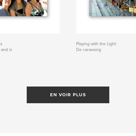
es
Playing with the Light
 and iz
De carawong
EN VOIR PLUS