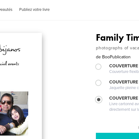
veautés
Publiez votre livre
Family Ti
photographs of vaca
de
BooPublication
COUVERTURE
Couverture flexib
COUVERTURE 
Jaquette pleine c
COUVERTURE 
Livre cartonné a
directement sur l