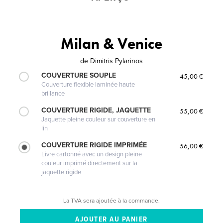
Milan & Venice
de
Dimitris Pylarinos
COUVERTURE SOUPLE
45,00 €
Couverture flexible laminée haute
brillance
COUVERTURE RIGIDE, JAQUETTE
55,00 €
Jaquette pleine couleur sur couverture en
lin
COUVERTURE RIGIDE IMPRIMÉE
56,00 €
Livre cartonné avec un design pleine
couleur imprimé directement sur la
jaquette rigide
La TVA sera ajoutée à la commande.