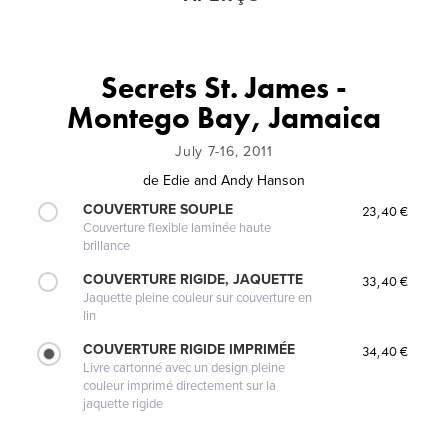
Secrets St. James -
Montego Bay, Jamaica
July 7-16, 2011
de
Edie and Andy Hanson
COUVERTURE SOUPLE
23,40 €
Couverture flexible laminée haute
brillance
COUVERTURE RIGIDE, JAQUETTE
33,40 €
Jaquette pleine couleur sur couverture en
lin
COUVERTURE RIGIDE IMPRIMÉE
34,40 €
Livre cartonné avec un design pleine
couleur imprimé directement sur la
jaquette rigide