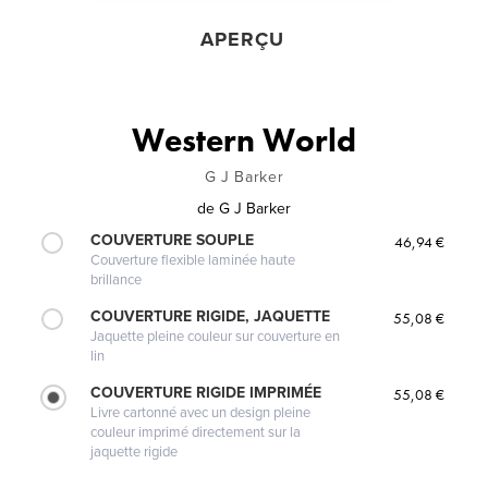
APERÇU
Western World
G J Barker
de
G J Barker
COUVERTURE SOUPLE
46,94 €
Couverture flexible laminée haute
brillance
COUVERTURE RIGIDE, JAQUETTE
55,08 €
Jaquette pleine couleur sur couverture en
lin
COUVERTURE RIGIDE IMPRIMÉE
55,08 €
Livre cartonné avec un design pleine
couleur imprimé directement sur la
jaquette rigide