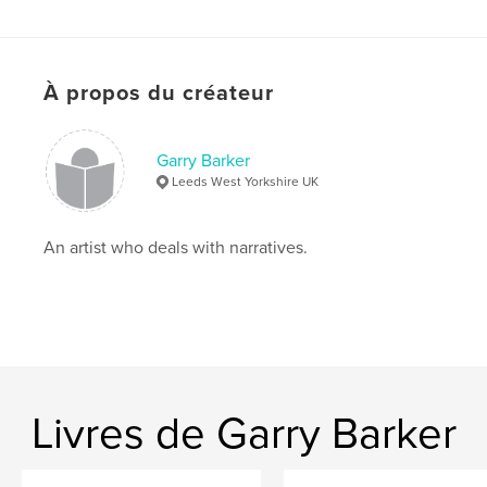
Date de publication:
juin 24, 2011
Langue
English
Mots-clés
À propos du créateur
,
cards
Poetry
Garry Barker
Leeds West Yorkshire UK
An artist who deals with narratives.
Livres de Garry Barker