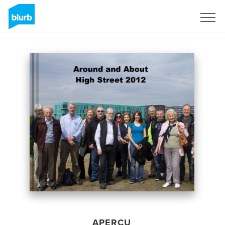
S'inscrire
APERÇU