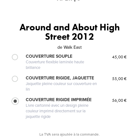
Around and About High
Street 2012
de
Walk East
COUVERTURE SOUPLE
45,00 €
Couverture flexible laminée haute
brillance
COUVERTURE RIGIDE, JAQUETTE
55,00 €
Jaquette pleine couleur sur couverture en
lin
COUVERTURE RIGIDE IMPRIMÉE
56,00 €
Livre cartonné avec un design pleine
couleur imprimé directement sur la
jaquette rigide
La TVA sera ajoutée à la commande.