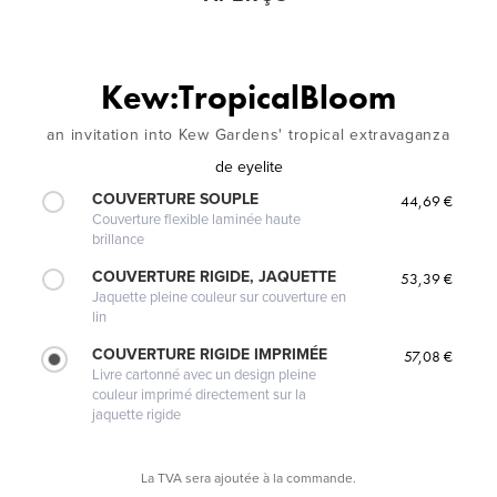
Kew:TropicalBloom
an invitation into Kew Gardens' tropical extravaganza
de
eyelite
COUVERTURE SOUPLE
44,69 €
Couverture flexible laminée haute
brillance
COUVERTURE RIGIDE, JAQUETTE
53,39 €
Jaquette pleine couleur sur couverture en
lin
COUVERTURE RIGIDE IMPRIMÉE
57,08 €
Livre cartonné avec un design pleine
couleur imprimé directement sur la
jaquette rigide
La TVA sera ajoutée à la commande.