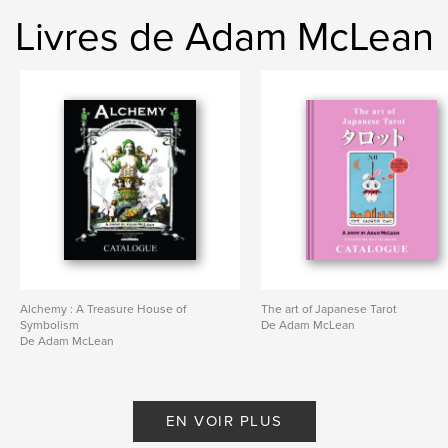
Livres de Adam McLean
Alchemy : A Treasure House of
The art of Japanese Tarot
Symbolism
De Adam McLean
De Adam McLean
EN VOIR PLUS