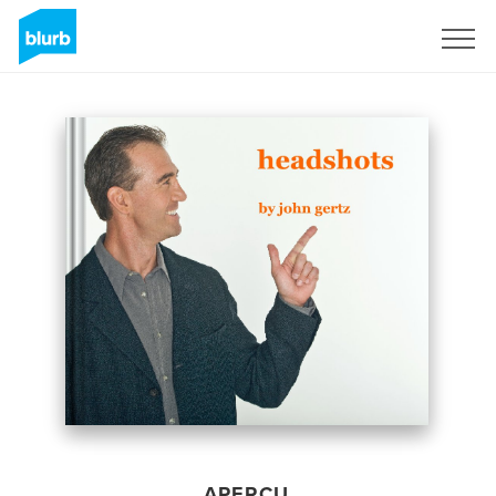
S'inscrire
APERÇU