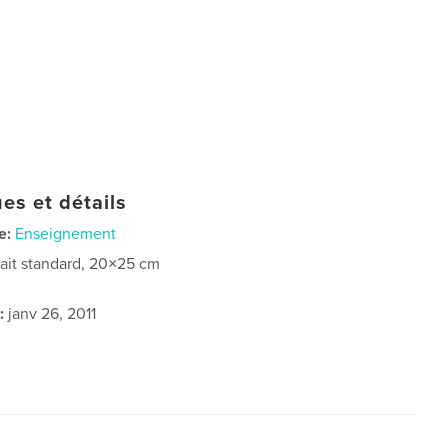
es et détails
e:
Enseignement
rait standard, 20×25 cm
:
janv 26, 2011