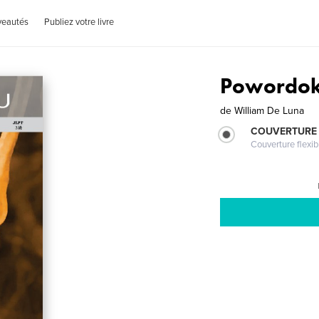
veautés
Publiez votre livre
Powordo
de
William De Luna
COUVERTURE
Couverture flexib