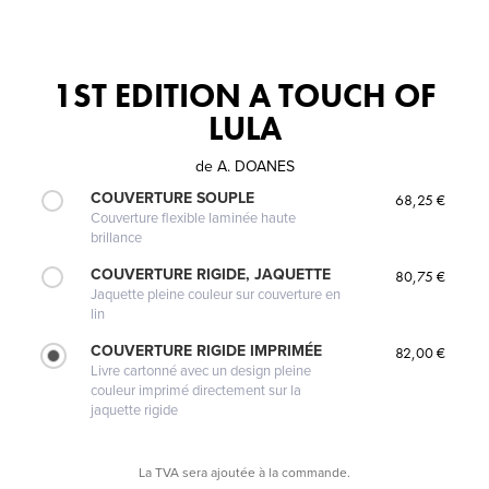
1ST EDITION A TOUCH OF
LULA
de
A. DOANES
COUVERTURE SOUPLE
68,25 €
Couverture flexible laminée haute
brillance
COUVERTURE RIGIDE, JAQUETTE
80,75 €
Jaquette pleine couleur sur couverture en
lin
COUVERTURE RIGIDE IMPRIMÉE
82,00 €
Livre cartonné avec un design pleine
couleur imprimé directement sur la
jaquette rigide
La TVA sera ajoutée à la commande.