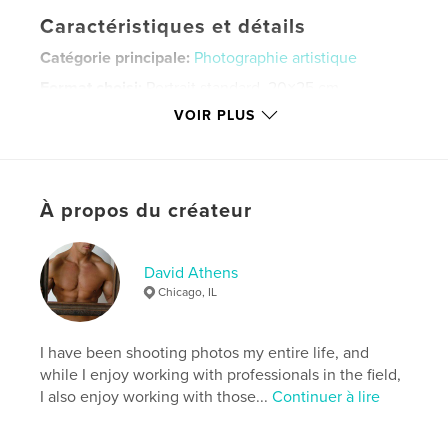
Caractéristiques et détails
Catégorie principale:
Photographie artistique
Format choisi:
Portrait standard, 20×25 cm
# de pages:
20
VOIR PLUS
ISBN
Couverture souple: 9781006116513
Date de publication:
déc 05, 2010
À propos du créateur
Langue
English
Mots-clés
David Athens
,
,
,
nudes
fine art
nude men
male models
Chicago, IL
,
gay
I have been shooting photos my entire life, and
while I enjoy working with professionals in the field,
I also enjoy working with those...
Continuer à lire