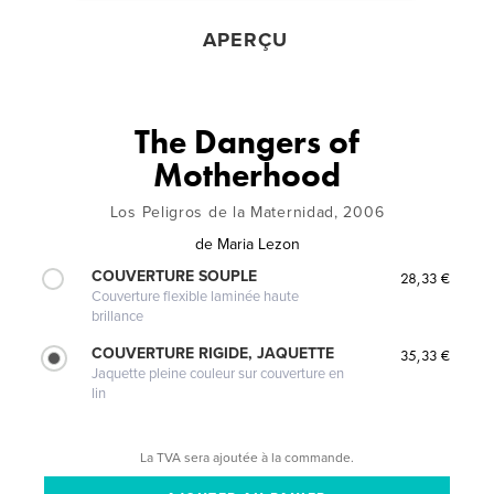
APERÇU
The Dangers of
Motherhood
Los Peligros de la Maternidad, 2006
de
Maria Lezon
COUVERTURE SOUPLE
28,33 €
Couverture flexible laminée haute
brillance
COUVERTURE RIGIDE, JAQUETTE
35,33 €
Jaquette pleine couleur sur couverture en
lin
La TVA sera ajoutée à la commande.