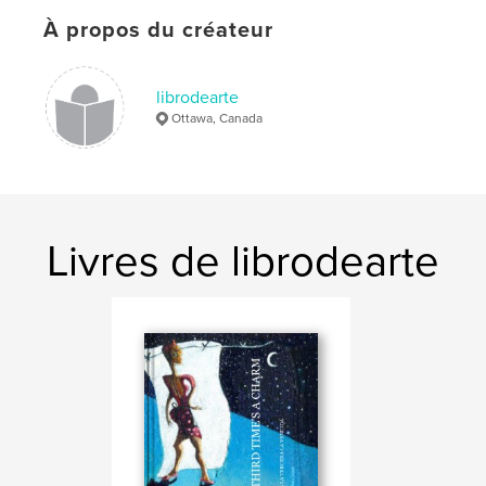
À propos du créateur
librodearte
Ottawa, Canada
Livres de librodearte