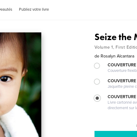
veautés
Publiez votre livre
Seize the
Volume 1, First Editi
de
Rosalyn Alcantara
COUVERTURE
Couverture flexib
COUVERTURE 
Jaquette pleine c
COUVERTURE 
Livre cartonné a
directement sur l