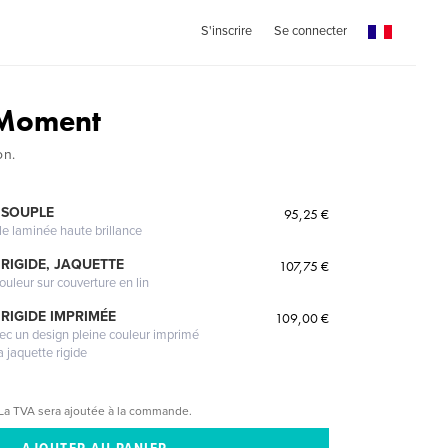
S'inscrire
Se connecter
 Moment
on.
 SOUPLE
95,25 €
le laminée haute brillance
RIGIDE, JAQUETTE
107,75 €
ouleur sur couverture en lin
RIGIDE IMPRIMÉE
109,00 €
vec un design pleine couleur imprimé
a jaquette rigide
La TVA sera ajoutée à la commande.