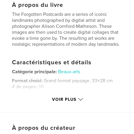
À propos du livre
The Forgotten Postcards are a series of iconic
landmarks photographed by digital artist and
photographer Alison Cornford-Matheson. These
images are then used to create digital collages that
evoke a time gone by. The resulting art works are
nostalgic representations of modern day landmarks.
Caractéristiques et détails
Catégorie principale:
Beaux-arts
Format choisi:
Grand format paysage, 33×28 cm
# de pages:
36
Date de publication:
oct 19, 2010
VOIR PLUS
Langue
English
Mots-clés
,
,
,
,
digital art
art
photography
collage
À propos du créateur
,