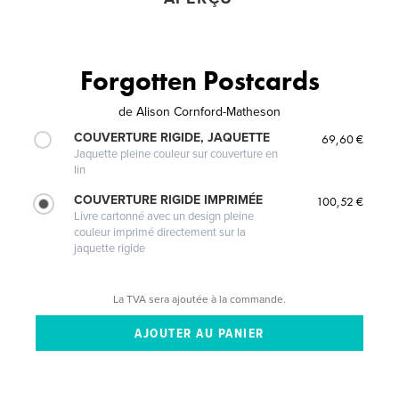
Forgotten Postcards
de
Alison Cornford-Matheson
COUVERTURE RIGIDE, JAQUETTE
69,60 €
Jaquette pleine couleur sur couverture en
lin
COUVERTURE RIGIDE IMPRIMÉE
100,52 €
Livre cartonné avec un design pleine
couleur imprimé directement sur la
jaquette rigide
La TVA sera ajoutée à la commande.