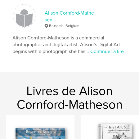
travel
landmarks
Alison Cornford-Mathe
,
Europe
,
Belgium
,
Brussels
son
Brussels, Belgium
Alison Cornford-Matheson is a commercial
photographer and digital artist. Alison’s Digital Art
begins with a photograph she has...
Continuer à lire
Livres de Alison
Cornford-Matheson