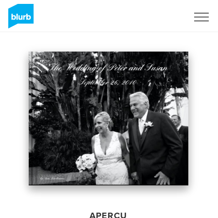
S'inscrire
APERÇU