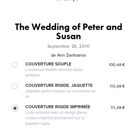
The Wedding of Peter and
Susan
September 26, 2010
de
Ann Zavitsanos
COUVERTURE SOUPLE
100,68 €
Couverture flexible laminée haute
brillance
COUVERTURE RIGIDE, JAQUETTE
110,68 €
Jaquette pleine couleur sur couverture en
lin
COUVERTURE RIGIDE IMPRIMÉE
111,68 €
Livre cartonné avec un design pleine
couleur imprimé directement sur la
jaquette rigide