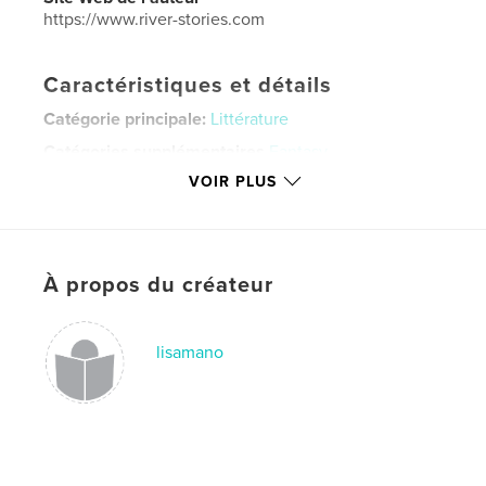
https://www.river-stories.com
Caractéristiques et détails
Catégorie principale:
Littérature
Catégories supplémentaires
Fantasy
VOIR PLUS
Format choisi:
13×20 cm
# de pages:
112
Date de publication:
oct 02, 2010
Langue
English
À propos du créateur
Mots-clés
,
,
,
,
thriller
horror
ghost
fantasy
lisamano
,
london
uban