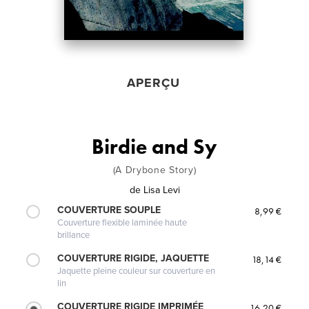
APERÇU
Birdie and Sy
(A Drybone Story)
de
Lisa Levi
COUVERTURE SOUPLE
8,99 €
Couverture flexible laminée haute
brillance
COUVERTURE RIGIDE, JAQUETTE
18,14 €
Jaquette pleine couleur sur couverture en
lin
COUVERTURE RIGIDE IMPRIMÉE
16,20 €