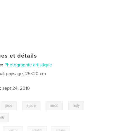
es et détails
e:
Photographie artistique
at paysage, 25×20 cm
:
sept 24, 2010
,
,
,
,
,
pope
macro
metal
rusty
way
,
peeling
,
scratch
,
scrape
,