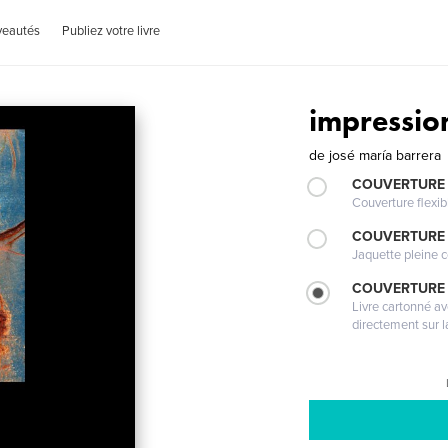
veautés
Publiez votre livre
impressio
de
josé maría barrera
COUVERTURE
Couverture flexib
COUVERTURE 
Jaquette pleine c
COUVERTURE 
Livre cartonné a
directement sur l