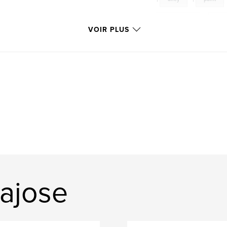
abandoned
,
dec
VOIR PLUS
wabisabi
,
rust
rajose