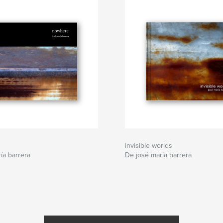
invisible worlds
ía barrera
De josé maría barrera