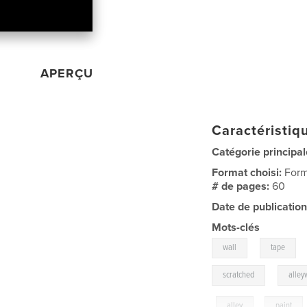
APERÇU
Caractéristiqu
Catégorie principal
Format choisi:
Form
# de pages:
60
Date de publication
Mots-clés
,
wall
tape
,
scratched
alley
,
alley
,
paint