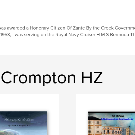
was awarded a Honorary Citizen Of Zante By the Greek Governmen
 1953, I was serving on the Royal Navy Cruiser H M S Bermuda That
k Crompton HZ