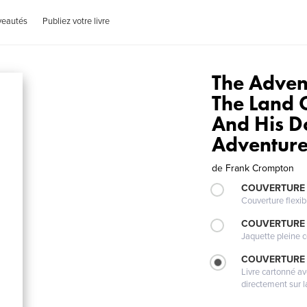
veautés
Publiez votre livre
The Adven
The Land 
And His Do
Adventur
de
Frank Crompton
COUVERTURE
Couverture flexib
COUVERTURE 
Jaquette pleine c
COUVERTURE 
Livre cartonné a
directement sur l