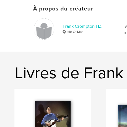
À propos du créateur
Frank Crompton HZ
I 
Isle Of Man
in
Livres de Fran