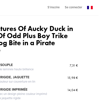
S'inscrire
Se connecter
tures Of Aucky Duck in
Of Odd Plus Boy Trike
g Bite in a Pirate
e
 SOUPLE
7,31 €
le laminée haute brillance
RIGIDE, JAQUETTE
15,98 €
ouleur sur couverture en lin
RIGIDE IMPRIMÉE
14,04 €
vec un design pleine couleur imprimé
a jaquette rigide