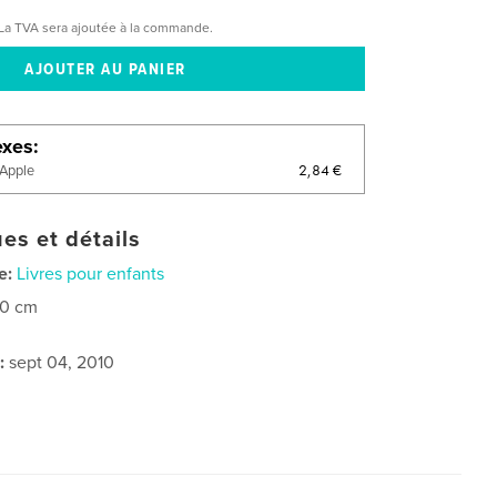
La TVA sera ajoutée à la commande.
exes
2,84 €
'Apple
es et détails
e:
Livres pour enfants
20 cm
:
sept 04, 2010