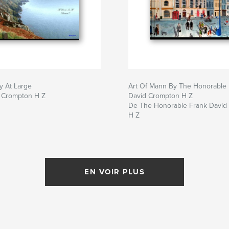
y At Large
Art Of Mann By The Honorable
 Crompton H Z
David Crompton H Z
De The Honorable Frank David
H Z
EN VOIR PLUS