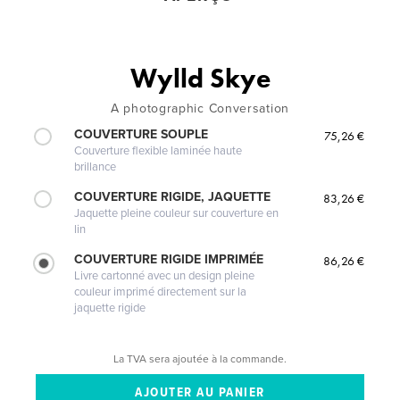
Wylld Skye
A photographic Conversation
COUVERTURE SOUPLE
75,26 €
Couverture flexible laminée haute
brillance
COUVERTURE RIGIDE, JAQUETTE
83,26 €
Jaquette pleine couleur sur couverture en
lin
COUVERTURE RIGIDE IMPRIMÉE
86,26 €
Livre cartonné avec un design pleine
couleur imprimé directement sur la
jaquette rigide
La TVA sera ajoutée à la commande.