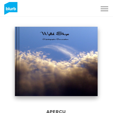
S'inscrire
APERÇU