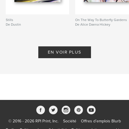
Stills
On The Way To Butterfly Gardens
De Dustin
De Alice Daena Hickey
EN VOIR PLUS
© 2016 - 2026 RPI Print, Inc.
Société
Offres d’emplois Blurb