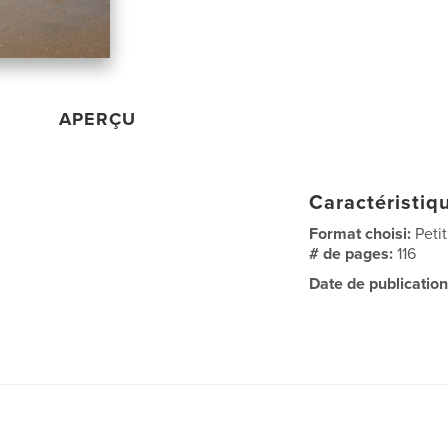
APERÇU
Caractéristiqu
Format choisi:
Peti
# de pages:
116
Date de publication