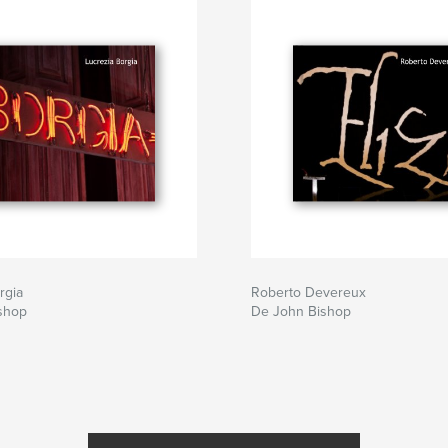
rgia
Roberto Devereux
shop
De John Bishop