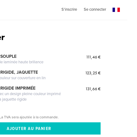
S'inscrire
Se connecter
er
 SOUPLE
111,46 €
le laminée haute brillance
RIGIDE, JAQUETTE
123,25 €
ouleur sur couverture en lin
RIGIDE IMPRIMÉE
131,66 €
vec un design pleine couleur imprimé
a jaquette rigide
La TVA sera ajoutée à la commande.