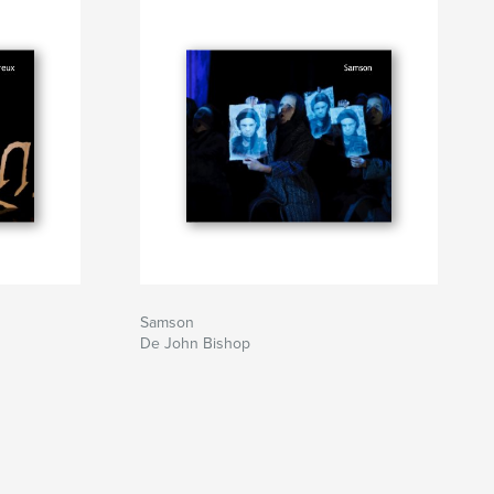
Samson
De John Bishop