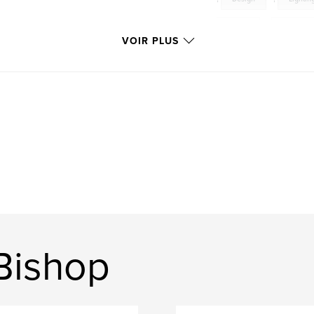
Opera
,
Producti
VOIR PLUS
Bishop