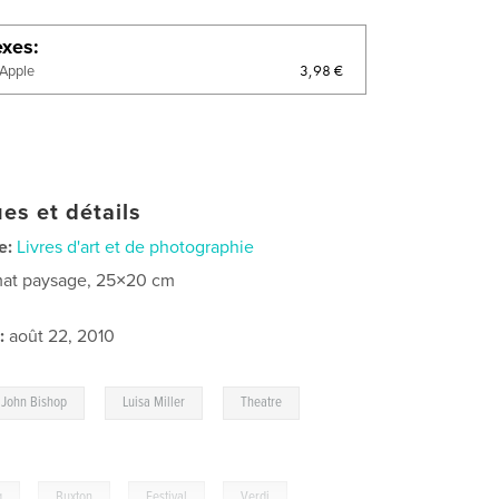
exes
3,98 €
'Apple
es et détails
e:
Livres d'art et de photographie
at paysage, 25×20 cm
:
août 22, 2010
,
,
,
John Bishop
Luisa Miller
Theatre
g
,
Buxton
,
Festival
,
Verdi
,