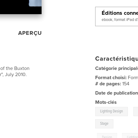
Éditions conn
ebook, format iPad d
APERÇU
Caractéristiqu
 of the Buxton
Catégorie principal
r", July 2010.
Format choisi:
Form
# de pages:
154
Date de publication
Mots-clés
,
Lighting Design
Stage
,
Design
,
Lightin