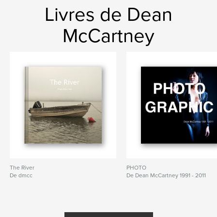
Livres de Dean
McCartney
The River
PHOTO
De dmcc
De Dean McCartney 1991 - 2011