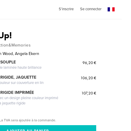
S'inscrire
Se connecter
Up!
ection&Memories
ah Wood, Angela Ekern
 SOUPLE
96,20 €
le laminée haute brillance
RIGIDE, JAQUETTE
106,20 €
ouleur sur couverture en lin
RIGIDE IMPRIMÉE
107,20 €
vec un design pleine couleur imprimé
a jaquette rigide
La TVA sera ajoutée à la commande.