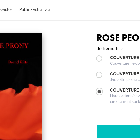
veautés
Publiez votre livre
ROSE PE
de
Bernd Eilts
COUVERTURE
Couverture flexib
COUVERTURE 
Jaquette pleine c
COUVERTURE 
Livre cartonné a
directement sur l