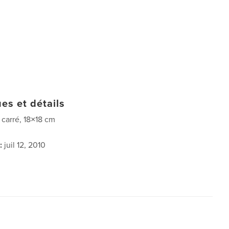
es et détails
t carré, 18×18 cm
:
juil 12, 2010