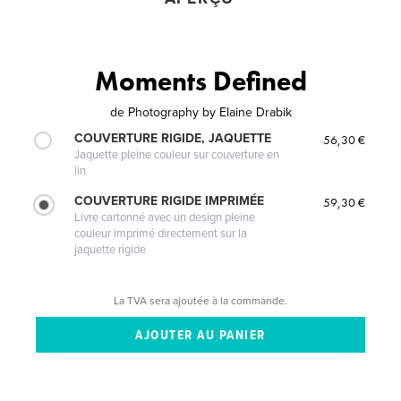
Moments Defined
de
Photography by Elaine Drabik
COUVERTURE RIGIDE, JAQUETTE
56,30 €
Jaquette pleine couleur sur couverture en
lin
COUVERTURE RIGIDE IMPRIMÉE
59,30 €
Livre cartonné avec un design pleine
couleur imprimé directement sur la
jaquette rigide
La TVA sera ajoutée à la commande.