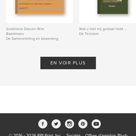
Godelieve Dassen Wim
Wat u met mij gedaan hebt ...
Bazelmans
De Terisiem
De Samenstelling en bewerking
Fons Bazelmans
EN VOIR PLUS
© 2016 - 2026 RPI Print, Inc.
Société
Offres d’emplois Blurb