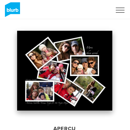
S'inscrire
APERÇU