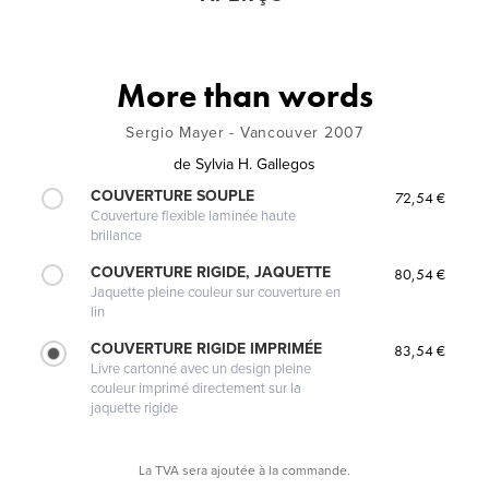
More than words
Sergio Mayer - Vancouver 2007
de
Sylvia H. Gallegos
COUVERTURE SOUPLE
72,54 €
Couverture flexible laminée haute
brillance
COUVERTURE RIGIDE, JAQUETTE
80,54 €
Jaquette pleine couleur sur couverture en
lin
COUVERTURE RIGIDE IMPRIMÉE
83,54 €
Livre cartonné avec un design pleine
couleur imprimé directement sur la
jaquette rigide
La TVA sera ajoutée à la commande.