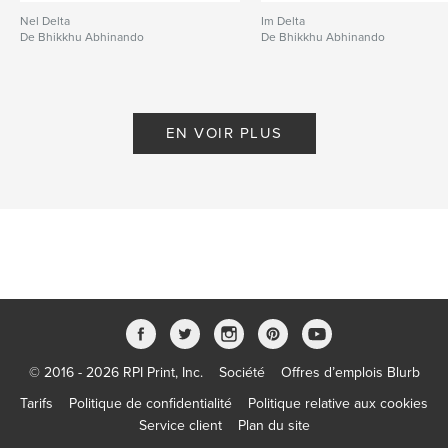
Nel Delta
Im Delta
De Bhikkhu Abhinando
De Bhikkhu Abhinando
EN VOIR PLUS
© 2016 - 2026 RPI Print, Inc.
Société
Offres d’emplois Blurb
Tarifs
Politique de confidentialité
Politique relative aux cookies
Service client
Plan du site