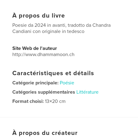
À propos du livre
Poesie da 2024 in avanti, tradotto da Chandra
Candiani con originale in tedesco
Site Web de l'auteur
http://www.dhammamoon.ch
Caractéristiques et détails
Catégorie principale:
Poésie
Catégories supplémentaires
Littérature
Format choisi:
13×20 cm
# de pages:
60
ISBN
Couverture souple: 9798259981867
Date de publication:
juin 27, 2026
À propos du créateur