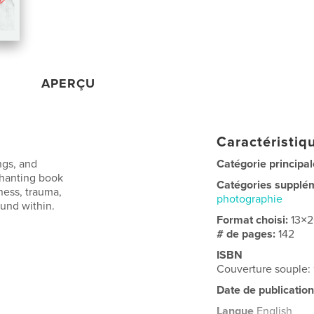
APERÇU
Caractéristiqu
ngs, and
Catégorie principal
chanting book
Catégories supplé
lness, trauma,
photographie
und within.
Format choisi:
13×
# de pages:
142
ISBN
Couverture souple
Date de publication
Langue
English