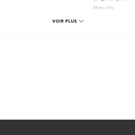
Mots-clés
,
inspiration
fine 
VOIR PLUS