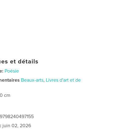
es et détails
e:
Poésie
mentaires
Beaux-arts
,
Livres d'art et de
20 cm
: 9798240497155
:
juin 02, 2026