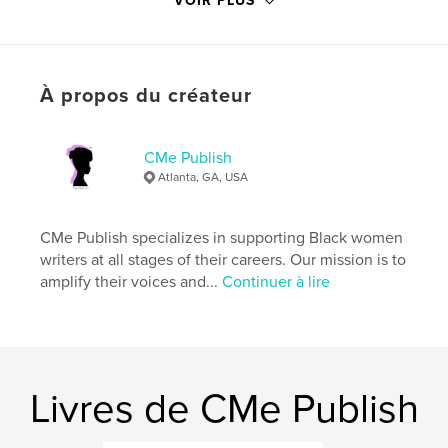
VOIR PLUS
# de pages:
48
ISBN
Couverture souple: 9798240516948
Date de publication:
mai 24, 2026
À propos du créateur
Langue
English
Mots-clés
CMe Publish
,
,
,
,
prompts
handbook
creative
writing
Atlanta, GA, USA
journal
CMe Publish specializes in supporting Black women
writers at all stages of their careers. Our mission is to
amplify their voices and...
Continuer à lire
Livres de CMe Publish