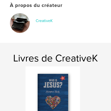
Date de publication:
mai 14, 2026
À propos du créateur
Langue
English
Mots-clés
CreativeK
,
,
,
Scripture Book
Christianity
Faith
Bible
,
Jesus
Livres de CreativeK