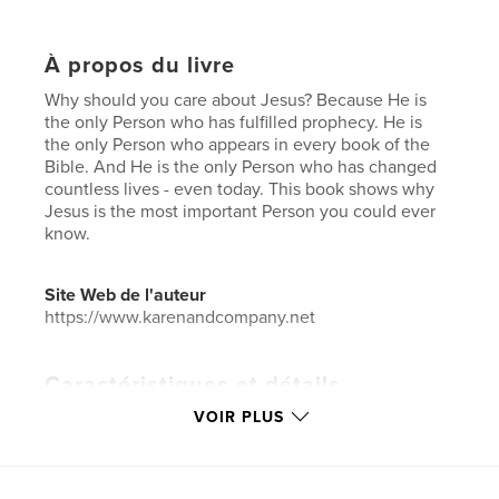
À propos du livre
Why should you care about Jesus? Because He is
the only Person who has fulfilled prophecy. He is
the only Person who appears in every book of the
Bible. And He is the only Person who has changed
countless lives - even today. This book shows why
Jesus is the most important Person you could ever
know.
Site Web de l'auteur
https://www.karenandcompany.net
Caractéristiques et détails
VOIR PLUS
Catégorie principale:
Religion et spiritualité
Format choisi:
Lettre US, 22×28 cm
# de pages:
24