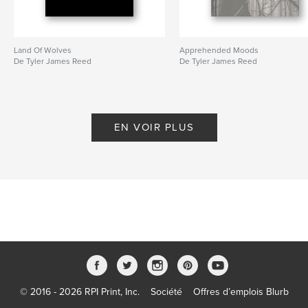
Land Of Wolves
Apprehended Moods
De Tyler James Reed
De Tyler James Reed
EN VOIR PLUS
© 2016 - 2026 RPI Print, Inc.
Société
Offres d’emplois Blurb