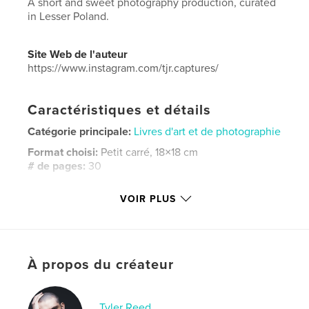
A short and sweet photography production, curated
in Lesser Poland.
Site Web de l'auteur
https://www.instagram.com/tjr.captures/
Caractéristiques et détails
Catégorie principale:
Livres d'art et de photographie
Format choisi:
Petit carré, 18×18 cm
# de pages:
30
ISBN
VOIR PLUS
Couverture souple: 9798240547393
Date de publication:
mai 11, 2026
Langue
English
Mots-clés
À propos du créateur
,
,
Fine art
Street photography
Photography
Tyler Reed