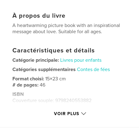
À propos du livre
A heartwarming picture book with an inspirational
message about love. Suitable for all ages.
Caractéristiques et détails
Catégorie principale:
Livres pour enfants
Catégories supplémentaires
Contes de fées
Format choisi:
15×23 cm
# de pages:
46
ISBN
Couverture souple: 9798240553882
Date de publication:
mai 09, 2026
VOIR PLUS
Langue
English
Mots-clés
,
,
Fairytales
Children's books
Picture book