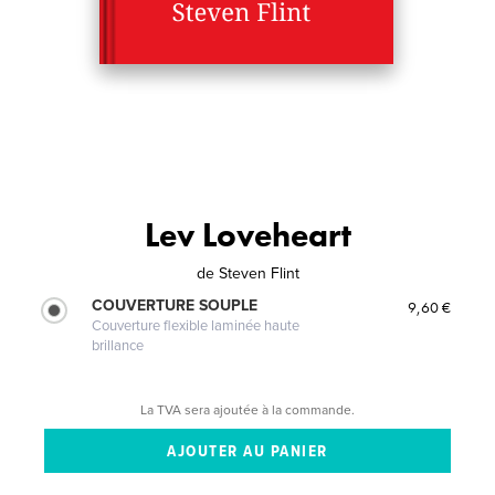
Lev Loveheart
de
Steven Flint
COUVERTURE SOUPLE
9,60 €
Couverture flexible laminée haute
brillance
La TVA sera ajoutée à la commande.