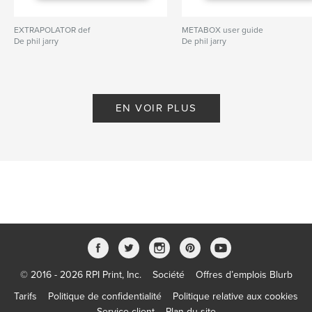
EXTRAPOLATOR def
METABOX user guide
De phil jarry
De phil jarry
EN VOIR PLUS
© 2016 - 2026 RPI Print, Inc.
Société
Offres d’emplois Blurb
Tarifs
Politique de confidentialité
Politique relative aux cookies
Service client
Plan du site