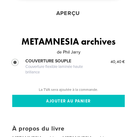
APERÇU
METAMNESIA archives
de
Phil Jarry
COUVERTURE SOUPLE
40,40 €
Couverture flexible laminée haute
brillance
La TVA sera ajoutée à la commande.
À propos du livre