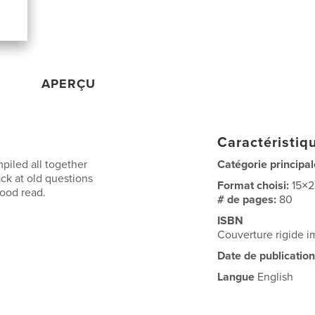
APERÇU
Caractéristiqu
piled all together
Catégorie principal
ack at old questions
Format choisi:
15×
good read.
# de pages:
80
ISBN
Couverture rigide
Date de publication
Langue
English