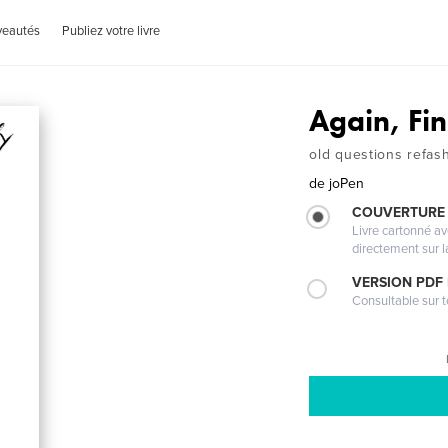
veautés
Publiez votre livre
Again, Fin
old questions refas
de
joPen
COUVERTURE 
Livre cartonné a
directement sur l
VERSION PDF
Consultable sur t