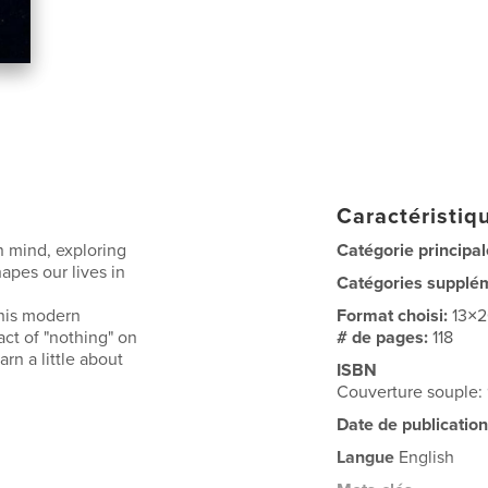
Caractéristiqu
n mind, exploring
Catégorie principal
pes our lives in
Catégories supplé
this modern
Format choisi:
13×
act of "nothing" on
# de pages:
118
rn a little about
ISBN
Couverture souple:
Date de publication
Langue
English