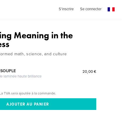
S'inscrire
Se connecter
ing Meaning in the
ess
ormed math, science, and culture
 SOUPLE
20,00 €
le laminée haute brillance
La TVA sera ajoutée à la commande.