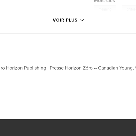
Mots-clés
,
meaning
philo
VOIR PLUS
ro Horizon Publishing | Presse Horizon Zéro -- Canadian Young,