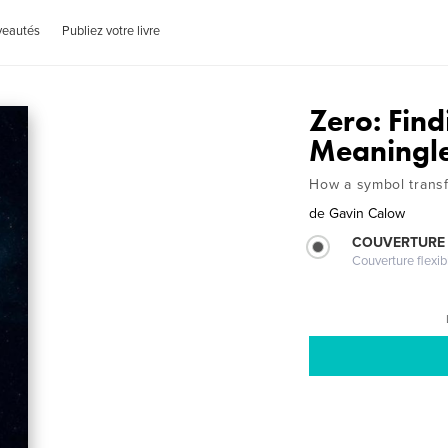
veautés
Publiez votre livre
Zero: Find
Meaningl
How a symbol transf
de
Gavin Calow
COUVERTURE
Couverture flexib