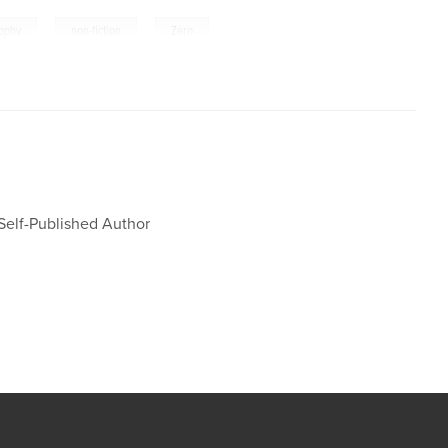
,
,
sophy
non-fiction
Zero
 Self-Published Author