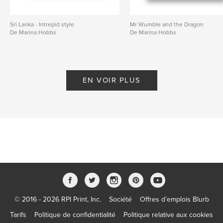
Sri Lanka - Intrepid style
Mr Wumble and the Dragon
De Marina Hobbs
De Marina Hobbs
EN VOIR PLUS
© 2016 - 2026 RPI Print, Inc.
Société
Offres d’emplois Blurb
Tarifs
Politique de confidentialité
Politique relative aux cookies