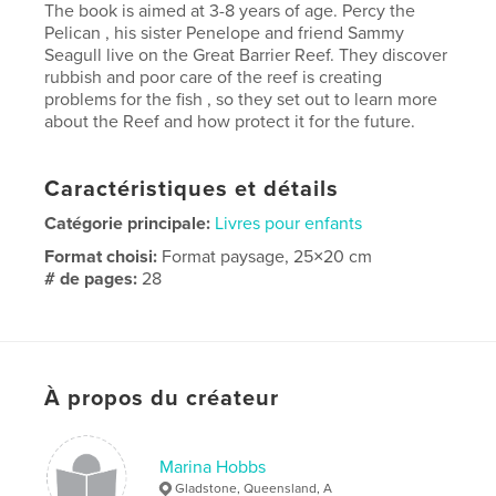
The book is aimed at 3-8 years of age. Percy the
Pelican , his sister Penelope and friend Sammy
Seagull live on the Great Barrier Reef. They discover
rubbish and poor care of the reef is creating
problems for the fish , so they set out to learn more
about the Reef and how protect it for the future.
Caractéristiques et détails
Catégorie principale:
Livres pour enfants
Format choisi:
Format paysage, 25×20 cm
# de pages:
28
Date de publication:
avril 17, 2026
Langue
English
Mots-clés
À propos du créateur
,
,
Pelicans
awareness
Reef
Marina Hobbs
Gladstone, Queensland, A