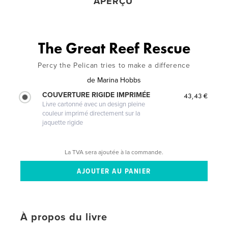
APERÇU
The Great Reef Rescue
Percy the Pelican tries to make a difference
de
Marina Hobbs
COUVERTURE RIGIDE IMPRIMÉE
43,43 €
Livre cartonné avec un design pleine
couleur imprimé directement sur la
jaquette rigide
La TVA sera ajoutée à la commande.
À propos du livre