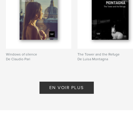
Langue
Italian
Mots-clés
,
,
Arte
Rino Alessandrini
Fotografia
Windows of silence
The Tower and the Refuge
De Claudio Pari
De Luisa Montagna
EN VOIR PLUS