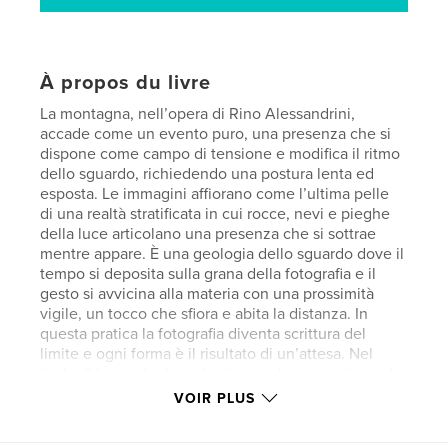
À propos du livre
La montagna, nell’opera di Rino Alessandrini,
accade come un evento puro, una presenza che si
dispone come campo di tensione e modifica il ritmo
dello sguardo, richiedendo una postura lenta ed
esposta. Le immagini affiorano come l’ultima pelle
di una realtà stratificata in cui rocce, nevi e pieghe
della luce articolano una presenza che si sottrae
mentre appare. È una geologia dello sguardo dove il
tempo si deposita sulla grana della fotografia e il
gesto si avvicina alla materia con una prossimità
vigile, un tocco che sfiora e abita la distanza. In
questa pratica la fotografia diventa scrittura del
limite e ogni forma è il risultato di un’attesa. Nel
titolo, Il bacio degli occhi, risuona la suggestione di
Jacques Derrida sullo sguardo che si fa contatto e
VOIR PLUS
l’occhio che tende al tatto, consumandosi in una
vibrazione che attraversa la superficie senza