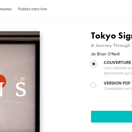
veautés
Publiez votre livre
Tokyo Sig
A Journey Through 
de
Brian O'Neill
COUVERTURE 
Livre cartonné a
directement sur l
VERSION PDF
Consultable sur t