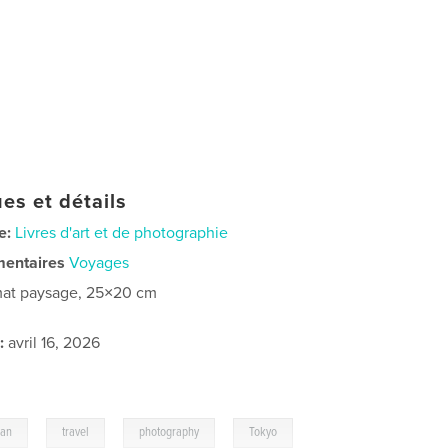
es et détails
e:
Livres d'art et de photographie
mentaires
Voyages
at paysage, 25×20 cm
:
avril 16, 2026
,
,
,
pan
travel
photography
Tokyo