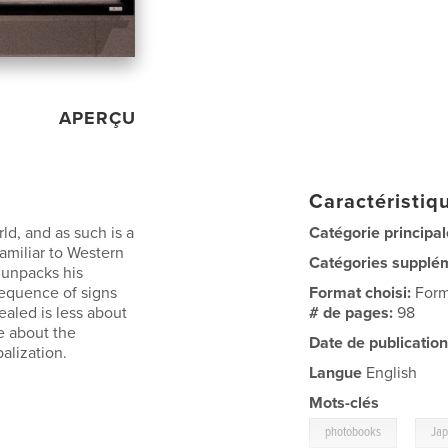
APERÇU
Caractéristiqu
ld, and as such is a
Catégorie principal
amiliar to Western
Catégories supplé
l unpacks his
sequence of signs
Format choisi:
Form
ealed is less about
# de pages:
98
e about the
Date de publication
alization.
Langue
English
Mots-clés
,
photobooks
Ja