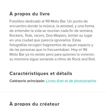
À propos du livre
Fotolibro dedicado al 99 Moto Bar. Un punto de
encuentro donde la música, la amistad, y una forma
de entender la vida se reunían cada fin de semana,
Rockers, Teds, racers, Doo-Wopers, tenían su lugar
en una ciudad que parecía ignorarlos. Estas
fotografías recogen fragmentos de aquel espacio y
de las personas que lo frecuentaban. Hoy el 99
Moto Bar ya no existe pero para quienes lo vivieron,
su memoria sigue sonando a ritmo de Rock and Roll.
Caractéristiques et détails
Catégorie principale:
Livres d'art et de photographie
Catégories supplémentaires
Biographies et
mémoires
Format choisi:
Lettre US, 22×28 cm
À propos du créateur
# de pages:
204